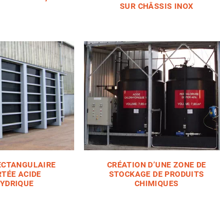
SUR CHÂSSIS INOX
ECTANGULAIRE
CRÉATION D’UNE ZONE DE
TÉE ACIDE
STOCKAGE DE PRODUITS
YDRIQUE
CHIMIQUES