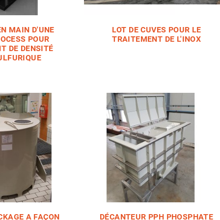
EN MAIN D'UNE
LOT DE CUVES POUR LE
ROCESS POUR
TRAITEMENT DE L'INOX
T DE DENSITÉ
SULFURIQUE
CKAGE A FAÇON
DÉCANTEUR PPH PHOSPHATE