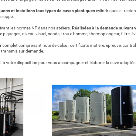
uons et installons
tous types de cuves plastiques
cylindriques et rectan
veloppe.
uivant les normes NF dans nos ateliers.
Réalisées à la demande suivant 
 piquages, niveau visuel, sonde, trou d'homme, thermoplongeur, filtre, évent
r
complet comprenant note de calcul, certificats matière, épreuve, contrôle
 transmis sur demande.
t à votre disposition pour vous accompagner et élaborer la cuve adaptée