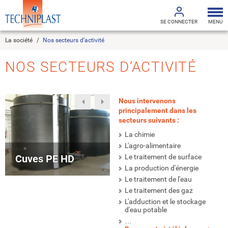
Tog
nav
SE CONNECTER
MENU
La société
Nos secteurs d’activité
NOS SECTEURS D’ACTIVITÉ
Nous intervenons
principalement dans les
secteurs suivants :
La chimie
L'agro-alimentaire
Le traitement de surface
Cuves PE HD
Tuyauterie
La production d'énergie
Le traitement de l'eau
Le traitement des gaz
L'adduction et le stockage
d'eau potable
…